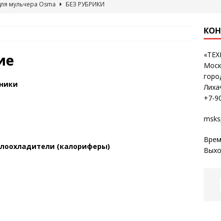
для мульчера Osma
БЕЗ РУБРИКИ
КОН
«ТЕ
ие
Моск
горо
хники
Лиха
+7-9
msks
Врем
слоохладители (калориферы)
Выхо