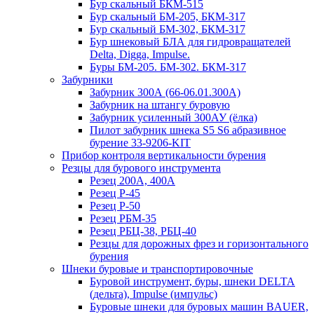
Бур скальный БКМ-515
Бур скальный БМ-205, БКМ-317
Бур скальный БМ-302, БКМ-317
Бур шнековый БЛА для гидровращателей
Delta, Digga, Impulse.
Буры БМ-205. БМ-302. БКМ-317
Забурники
Забурник 300А (66-06.01.300А)
Забурник на штангу буровую
Забурник усиленный 300АУ (ёлка)
Пилот забурник шнека S5 S6 абразивное
бурение 33-9206-KIT
Прибор контроля вертикальности бурения
Резцы для бурового инструмента
Резец 200А, 400А
Резец Р-45
Резец Р-50
Резец РБМ-35
Резец РБЦ-38, РБЦ-40
Резцы для дорожных фрез и горизонтального
бурения
Шнеки буровые и транспортировочные
Буровой инструмент, буры, шнеки DELTA
(дельта), Impulse (импульс)
Буровые шнеки для буровых машин BAUER,