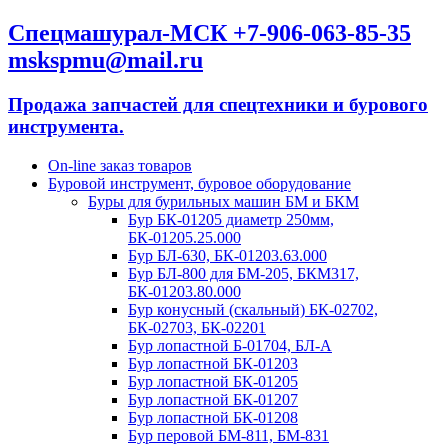
Спецмашурал-МСК +7-906-063-85-35
mskspmu@mail.ru
Продажа запчастей для спецтехники и бурового
инструмента.
On-line заказ товаров
Буровой инструмент, буровое оборудование
Буры для бурильных машин БМ и БКМ
Бур БК-01205 диаметр 250мм,
БК-01205.25.000
Бур БЛ-630, БК-01203.63.000
Бур БЛ-800 для БМ-205, БКМ317,
БК-01203.80.000
Бур конусный (скальный) БК-02702,
БК-02703, БК-02201
Бур лопастной Б-01704, БЛ-А
Бур лопастной БК-01203
Бур лопастной БК-01205
Бур лопастной БК-01207
Бур лопастной БК-01208
Бур перовой БМ-811, БМ-831