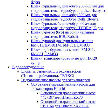
бауэр
Шнек бурильный, шнекобур 250-600 мм для
гидровращателя, гидробура Impulse, Импульс
Шнек бурильный, шнекобур 300 мм для
гидровращателя, гидробура Delta, Дельта
Шнек бурильный, шнекобур 400мм для
гидровращателя, гидробура HYDRA, Гидра
Шнек буровой (бур) на оригинальный
гидровращатель JCB, Bobcat
Шнек буровой для бурильных машин
БМ-811, БМ-811М, БМ-831, БМ-833
Шнеки для бурильных машин БМ-811,
БМ-831, БМ-833
Шнеки транспортировочные для ПК-20
супер
Гидрооборудование
Блоки управления для экскаваторов
(Пневмостроймашина, ТВЭКС)
Гидравлические насосы для экскаваторов
Основные гидравлические насосы для
экскаваторов Hitachi
Основной гидравлический насос
4437197 для Hitachi ZX70
Основной гидравлический насос
9191164 для Hitachi ZX200LC