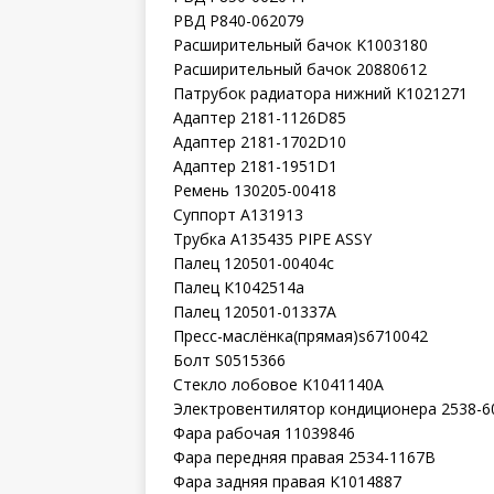
РВД P840-062079
Расширительный бачок K1003180
Расширительный бачок 20880612
Патрубок радиатора нижний K1021271
Адаптер 2181-1126D85
Адаптер 2181-1702D10
Адаптер 2181-1951D1
Ремень 130205-00418
Суппорт A131913
Трубка A135435 PIPE ASSY
Палец 120501-00404с
Палец К1042514а
Палец 120501-01337А
Пресс-маслёнка(прямая)s6710042
Болт S0515366
Стекло лобовое K1041140A
Электровентилятор кондиционера 2538-6
Фара рабочая 11039846
Фара передняя правая 2534-1167B
Фара задняя правая K1014887