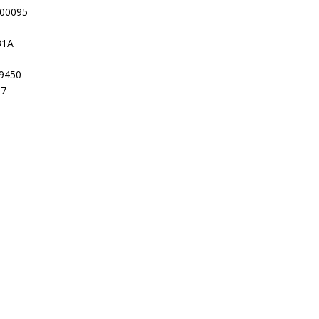
-00095
31A
9450
37