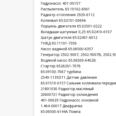
Гидронасос 401-00157
Распылитель 65.10102-6061
Радиатр отопления 2920-6112
Коленвал 65.02101-0069A
Поршень двигателя 65.02501-0222
Вкладыши шатунные 0,25 65.02410-6107
Шатун двигателя 65.02401-6012
ТНВД 65.11101-7356
Насос вадяной 65.06500-6357
Генератор 2502-9007, 2502-9007B, 2502-9
Водяной насос 65.06500-6402B
Стартер 6526201-7076
65.09100-7067 турбина
2549-1135D11 Датчик давления
65.01510-0157 Сальник коленвала передн
21801030 Радиатор масляный
20600721 Радиатор охлаждения
401-00029 Гидронасос основной
1.464-00017 Диафрагма
65.06500-6144A Помпа