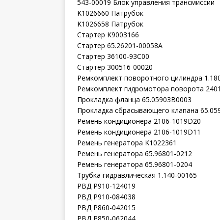
543-00019 Блок управления трансмиссии
K1026660 Патрубок
K1026658 Патрубок
Стартер K9003166
Стартер 65.26201-00058A
Стартер 36100-93C00
Стартер 300516-00020
Ремкомплект поворотного цилиндра 1.18
Ремкомплект гидромотора поворота 240
Прокладка фланца 65.05903B0003
Прокладка сбрасывающего клапана 65.05
Ремень кондиционера 2106-1019D20
Ремень кондиционера 2106-1019D11
Ремень генератора K1022361
Ремень генератора 65.96801-0212
Ремень генератора 65.96801-0204
Трубка гидравлическая 1.140-00165
РВД P910-124019
РВД P910-084038
РВД P860-042015
РВД P850-062044