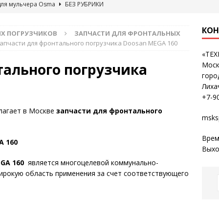
для мульчера Osma
БЕЗ РУБРИКИ
КОН
ЫХ ПОГРУЗЧИКОВ
ЗАПЧАСТИ ДЛЯ ФРОНТАЛЬНЫХ
апчасти для фронтального погрузчика Doosan MEGA 160
«ТЕ
тального погрузчика
Моск
горо
Лиха
+7-9
агает в Москве
запчасти для фронтального
msks
Врем
A 160
Выхо
EGA 160
является многоцелевой коммунально-
ирокую область применения за счет соответствующего