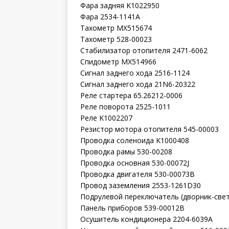
Фара задняя K1022950
Фара 2534-1141A
Тахометр MX515674
Тахометр 528-00023
Стабилизатор отопителя 2471-6062
Спидометр MX514966
Сигнал заднего хода 2516-1124
Сигнал заднего хода 21N6-20322
Реле стартера 65.26212-0006
Реле поворота 2525-1011
Реле K1002207
Резистор мотора отопителя 545-00003
Проводка соленоида K1000408
Проводка рамы 530-00208
Проводка основная 530-00072J
Проводка двигателя 530-00073B
Провод заземления 2553-1261D30
Подрулевой переключатель (дворник-свет
Панель приборов 539-00012B
Осушитель кондиционера 2204-6039A