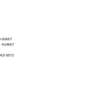
0-00667
1-9246KT
903-0015