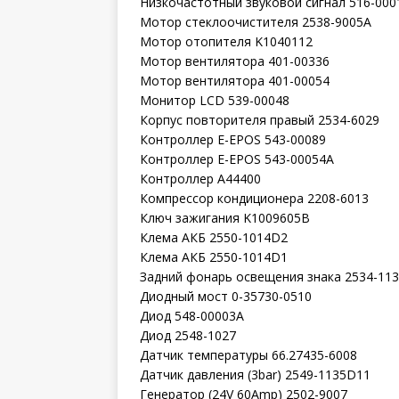
Низкочастотный звуковой сигнал 516-000
Мотор стеклоочистителя 2538-9005A
Мотор отопителя K1040112
Мотор вентилятора 401-00336
Мотор вентилятора 401-00054
Монитор LCD 539-00048
Корпус повторителя правый 2534-6029
Контроллер E-EPOS 543-00089
Контроллер E-EPOS 543-00054A
Контроллер A44400
Компрессор кондиционера 2208-6013
Ключ зажигания K1009605B
Клема АКБ 2550-1014D2
Клема АКБ 2550-1014D1
Задний фонарь освещения знака 2534-11
Диодный мост 0-35730-0510
Диод 548-00003A
Диод 2548-1027
Датчик температуры 66.27435-6008
Датчик давления (3bar) 2549-1135D11
Генератор (24V 60Amp) 2502-9007