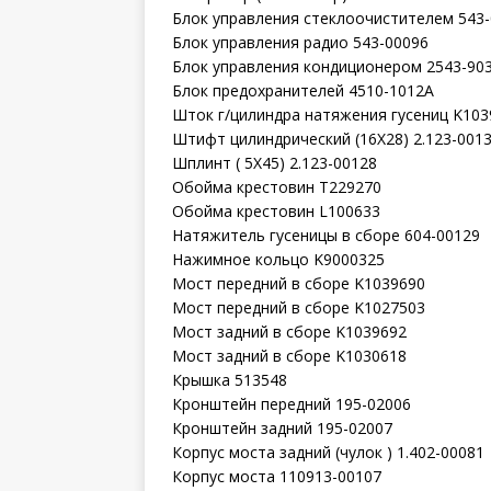
Блок управления стеклоочистителем 543
Блок управления радио 543-00096
Блок управления кондиционером 2543-90
Блок предохранителей 4510-1012A
Шток г/цилиндра натяжения гусениц K103
Штифт цилиндрический (16X28) 2.123-001
Шплинт ( 5X45) 2.123-00128
Обойма крестовин T229270
Обойма крестовин L100633
Натяжитель гусеницы в сборе 604-00129
Нажимное кольцо K9000325
Мост передний в сборе K1039690
Мост передний в сборе K1027503
Мост задний в сборе K1039692
Мост задний в сборе K1030618
Крышка 513548
Кронштейн передний 195-02006
Кронштейн задний 195-02007
Корпус моста задний (чулок ) 1.402-00081
Корпус моста 110913-00107