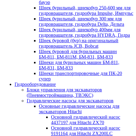
бауэр
Шнек бурильный, шнекобур 250-600 мм для
гидровращателя, гидробура Impulse, Импульс
Шнек бурильный, шнекобур 300 мм для
гидровращателя, гидробура Delta, Дельта
Шнек бурильный, шнекобур 400мм для
гидровращателя, гидробура HYDRA, Гидра
Шнек буровой (бур) на оригинальный
гидровращатель JCB, Bobcat
Шнек буровой для бурильных машин
БМ-811, БМ-811М, БМ-831, БМ-833
Шнеки для бурильных машин БМ-811,
БМ-831, БМ-833
Шнеки транспортировочные для ПК-20
супер
Гидрооборудование
Блоки управления для экскаваторов
(Пневмостроймашина, ТВЭКС)
Гидравлические насосы для экскаваторов
Основные гидравлические насосы для
экскаваторов Hitachi
Основной гидравлический насос
4437197 для Hitachi ZX70
Основной гидравлический насос
9191164 для Hitachi ZX200LC