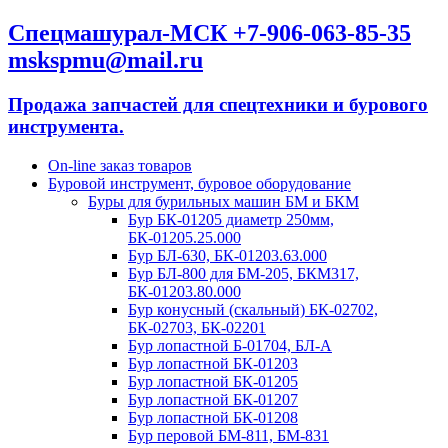
Спецмашурал-МСК +7-906-063-85-35
mskspmu@mail.ru
Продажа запчастей для спецтехники и бурового
инструмента.
On-line заказ товаров
Буровой инструмент, буровое оборудование
Буры для бурильных машин БМ и БКМ
Бур БК-01205 диаметр 250мм,
БК-01205.25.000
Бур БЛ-630, БК-01203.63.000
Бур БЛ-800 для БМ-205, БКМ317,
БК-01203.80.000
Бур конусный (скальный) БК-02702,
БК-02703, БК-02201
Бур лопастной Б-01704, БЛ-А
Бур лопастной БК-01203
Бур лопастной БК-01205
Бур лопастной БК-01207
Бур лопастной БК-01208
Бур перовой БМ-811, БМ-831