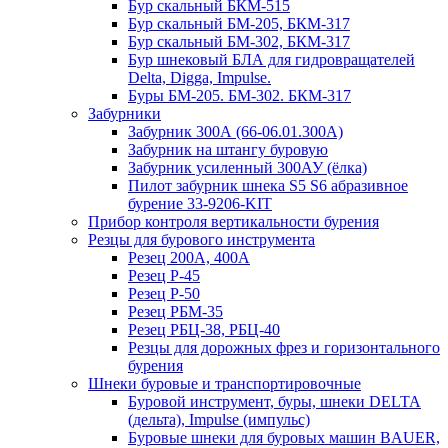
Бур скальный БКМ-515
Бур скальный БМ-205, БКМ-317
Бур скальный БМ-302, БКМ-317
Бур шнековый БЛА для гидровращателей
Delta, Digga, Impulse.
Буры БМ-205. БМ-302. БКМ-317
Забурники
Забурник 300А (66-06.01.300А)
Забурник на штангу буровую
Забурник усиленный 300АУ (ёлка)
Пилот забурник шнека S5 S6 абразивное
бурение 33-9206-KIT
Прибор контроля вертикальности бурения
Резцы для бурового инструмента
Резец 200А, 400А
Резец Р-45
Резец Р-50
Резец РБМ-35
Резец РБЦ-38, РБЦ-40
Резцы для дорожных фрез и горизонтального
бурения
Шнеки буровые и транспортировочные
Буровой инструмент, буры, шнеки DELTA
(дельта), Impulse (импульс)
Буровые шнеки для буровых машин BAUER,