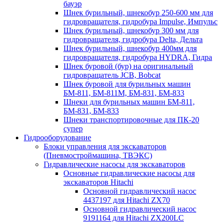
бауэр
Шнек бурильный, шнекобур 250-600 мм для
гидровращателя, гидробура Impulse, Импульс
Шнек бурильный, шнекобур 300 мм для
гидровращателя, гидробура Delta, Дельта
Шнек бурильный, шнекобур 400мм для
гидровращателя, гидробура HYDRA, Гидра
Шнек буровой (бур) на оригинальный
гидровращатель JCB, Bobcat
Шнек буровой для бурильных машин
БМ-811, БМ-811М, БМ-831, БМ-833
Шнеки для бурильных машин БМ-811,
БМ-831, БМ-833
Шнеки транспортировочные для ПК-20
супер
Гидрооборудование
Блоки управления для экскаваторов
(Пневмостроймашина, ТВЭКС)
Гидравлические насосы для экскаваторов
Основные гидравлические насосы для
экскаваторов Hitachi
Основной гидравлический насос
4437197 для Hitachi ZX70
Основной гидравлический насос
9191164 для Hitachi ZX200LC