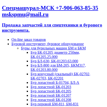
Спецмашурал-МСК +7-906-063-85-35
mskspmu@mail.ru
Продажа запчастей для спецтехники и бурового
инструмента.
On-line заказ товаров
Буровой инструмент, буровое оборудование
Буры для бурильных машин БМ и БКМ
Бур БК-01205 диаметр 250мм,
БК-01205.25.000
Бур БЛ-630, БК-01203.63.000
Бур БЛ-800 для БМ-205, БКМ317,
БК-01203.80.000
Бур конусный (скальный) БК-02702,
БК-02703, БК-02201
Бур лопастной Б-01704, БЛ-А
Бур лопастной БК-01203
Бур лопастной БК-01205
Бур лопастной БК-01207
Бур лопастной БК-01208
Бур перовой БМ-811, БМ-831