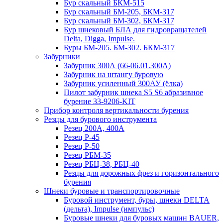
Бур скальный БКМ-515
Бур скальный БМ-205, БКМ-317
Бур скальный БМ-302, БКМ-317
Бур шнековый БЛА для гидровращателей
Delta, Digga, Impulse.
Буры БМ-205. БМ-302. БКМ-317
Забурники
Забурник 300А (66-06.01.300А)
Забурник на штангу буровую
Забурник усиленный 300АУ (ёлка)
Пилот забурник шнека S5 S6 абразивное
бурение 33-9206-KIT
Прибор контроля вертикальности бурения
Резцы для бурового инструмента
Резец 200А, 400А
Резец Р-45
Резец Р-50
Резец РБМ-35
Резец РБЦ-38, РБЦ-40
Резцы для дорожных фрез и горизонтального
бурения
Шнеки буровые и транспортировочные
Буровой инструмент, буры, шнеки DELTA
(дельта), Impulse (импульс)
Буровые шнеки для буровых машин BAUER,