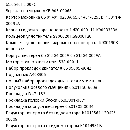
65.05401-5002G
Зеркало на ящике АКБ 903-00068
Картер маховика 65.01401-0253A 65.01401-0253B, 150114-
00097A
Клапан гидромотора поворота 1.420-000111 K9008333A
Кольцеой уплотнитель S8000201,S8000120
Комплект уплотнений гидромотора поворота K9001903
K9008336
Корпус шестерен 65.01304-0029 65.01304-0029A
Мотор стеклоочистителя 538-00011
Набор прокладок двигателя 65.99605-8042
Подшипник A408306
Полный набор прокладок двигателя 65.99601-8071
Полукольца осевого смещения 65.01150-6008
Прокладка D471132
Прокладка головки блока 65.03901-0071
Прокладка корпуса шестерен 65.01903-0034
Редуктор поворота без гидромотора K1013561 130426-
00009
Редуктор поворота с гидромотором K1014981B