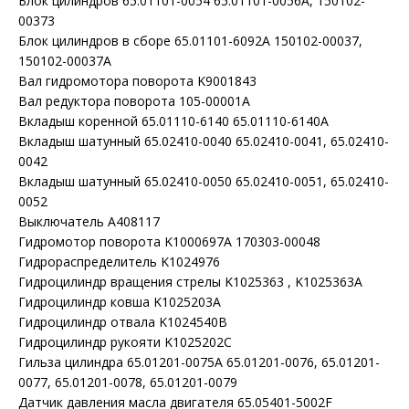
Блок цилиндров 65.01101-0054 65.01101-0056A, 150102-
00373
Блок цилиндров в сборе 65.01101-6092A 150102-00037,
150102-00037A
Вал гидромотора поворота K9001843
Вал редуктора поворота 105-00001A
Вкладыш коренной 65.01110-6140 65.01110-6140A
Вкладыш шатунный 65.02410-0040 65.02410-0041, 65.02410-
0042
Вкладыш шатунный 65.02410-0050 65.02410-0051, 65.02410-
0052
Выключатель A408117
Гидромотор поворота K1000697A 170303-00048
Гидрораспределитель K1024976
Гидроцилиндр вращения стрелы K1025363 , K1025363A
Гидроцилиндр ковша K1025203A
Гидроцилиндр отвала K1024540B
Гидроцилиндр рукояти K1025202C
Гильза цилиндра 65.01201-0075A 65.01201-0076, 65.01201-
0077, 65.01201-0078, 65.01201-0079
Датчик давления масла двигателя 65.05401-5002F