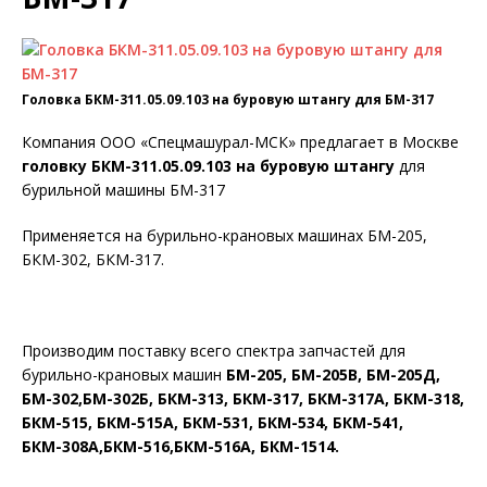
Головка БКМ-311.05.09.103 на буровую штангу для БМ-317
Компания ООО «Спецмашурал-МСК» предлагает в Москве
головку БКМ-311.05.09.103 на буровую штангу
для
бурильной машины БМ-317
Применяется на бурильно-крановых машинах БМ-205,
БКМ-302, БКМ-317.
Производим поставку всего спектра запчастей для
бурильно-крановых машин
БМ-205, БМ-205В, БМ-205Д,
БМ-302,БМ-302Б, БКМ-313, БКМ-317, БКМ-317А, БКМ-318,
БКМ-515, БКМ-515А, БКМ-531, БКМ-534, БКМ-541,
БКМ-308А,БКМ-516,БКМ-516А, БКМ-1514.