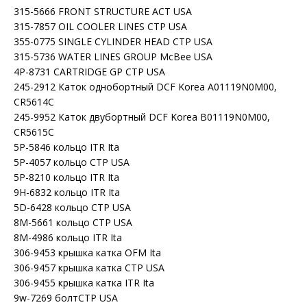
315-5666 FRONT STRUCTURE ACT USA
315-7857 OIL COOLER LINES CTP USA
355-0775 SINGLE CYLINDER HEAD CTP USA
315-5736 WATER LINES GROUP McBee USA
4P-8731 CARTRIDGE GP CTP USA
245-2912 Каток однобортный DCF Korea A01119N0M00,
CR5614C
245-9952 Каток двубортный DCF Korea B01119N0M00,
СR5615С
5P-5846 кольцо ITR Ita
5P-4057 кольцо CTP USA
5P-8210 кольцо ITR Ita
9H-6832 кольцо ITR Ita
5D-6428 кольцо CTP USA
8M-5661 кольцо CTP USA
8M-4986 кольцо ITR Ita
306-9453 крышка катка OFM Ita
306-9457 крышка катка CTP USA
306-9455 крышка катка ITR Ita
9w-7269 болтCTP USA