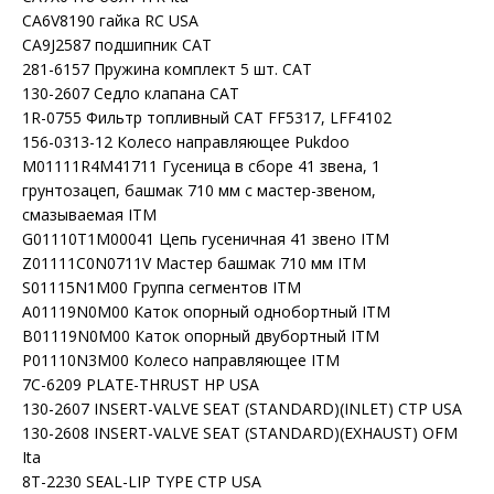
CA6V8190 гайка RC USA
CA9J2587 подшипник CAT
281-6157 Пружина комплект 5 шт. CAT
130-2607 Седло клапана CAT
1R-0755 Фильтр топливный CAT FF5317, LFF4102
156-0313-12 Колесо направляющее Pukdoo
M01111R4M41711 Гусеница в сборе 41 звена, 1
грунтозацеп, башмак 710 мм с мастер-звеном,
смазываемая ITM
G01110T1M00041 Цепь гусеничная 41 звено ITM
Z01111C0N0711V Мастер башмак 710 мм ITM
S01115N1M00 Группа сегментов ITM
A01119N0M00 Каток опорный однобортный ITM
B01119N0M00 Каток опорный двубортный ITM
P01110N3M00 Колесо направляющее ITM
7C-6209 PLATE-THRUST HP USA
130-2607 INSERT-VALVE SEAT (STANDARD)(INLET) CTP USA
130-2608 INSERT-VALVE SEAT (STANDARD)(EXHAUST) OFM
Ita
8T-2230 SEAL-LIP TYPE CTP USA