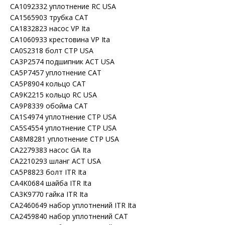
CA1092332 уплотнение RC USA
CA1565903 трубка CAT
CA1832823 насос VP Ita
CA1060933 крестовина VP Ita
CA0S2318 болт CTP USA
CA3P2574 подшипник ACT USA
CA5P7457 уплотнение CAT
CA5P8904 кольцо CAT
CA9K2215 кольцо RC USA
CA9P8339 обойма CAT
CA1S4974 уплотнение CTP USA
CA5S4554 уплотнение CTP USA
CA8M8281 уплотнение CTP USA
CA2279383 насос GA Ita
CA2210293 шланг ACT USA
CA5P8823 болт ITR Ita
CA4K0684 шайба ITR Ita
CA3K9770 гайка ITR Ita
CA2460649 набор уплотнений ITR Ita
CA2459840 набор уплотнений CAT