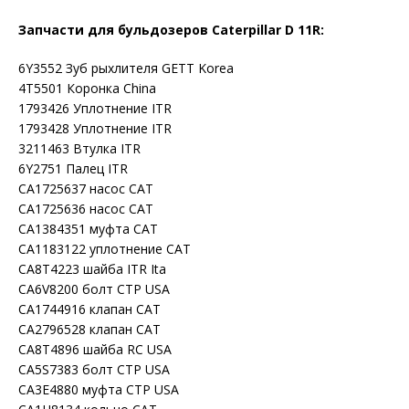
Запчасти для бульдозеров Caterpillar D 11R:
6Y3552 Зуб рыхлителя GETT Korea
4T5501 Коронка China
1793426 Уплотнение ITR
1793428 Уплотнение ITR
3211463 Втулка ITR
6Y2751 Палец ITR
CA1725637 насос CAT
CA1725636 насос CAT
CA1384351 муфта CAT
CA1183122 уплотнение CAT
CA8T4223 шайба ITR Ita
CA6V8200 болт CTP USA
CA1744916 клапан CAT
CA2796528 клапан CAT
CA8T4896 шайба RC USA
CA5S7383 болт CTP USA
CA3E4880 муфта CTP USA