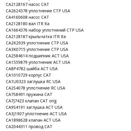
CA2128167 насос CAT
CA2624378 уплотнение CTP USA
CA4160608 насос CAT
CA2128180 вал ITR Ita
CA1664376 набор уплотнений CTP USA
CA2128187 крыльчатка ITR Ita
CA2K2939 уплотнение CTP USA
CA3K0715 уплотнение CTP USA
CA2584614 подшипник ACT USA
CA1559879 уплотнение ACT USA
CA8P4782 шайба ACT USA
CA1010729 корпус CAT
CA1U0323 заглушка RC USA
CA2S4078 уплотнение RC USA
CA7S8491 пружина CAT
CA7J7423 клапан CAT orig
CA9S4191 заглушка ACT USA
CA3J1907 уплотнение ACT USA
CA1898628 клапан ACT USA
CA2044311 провод CAT