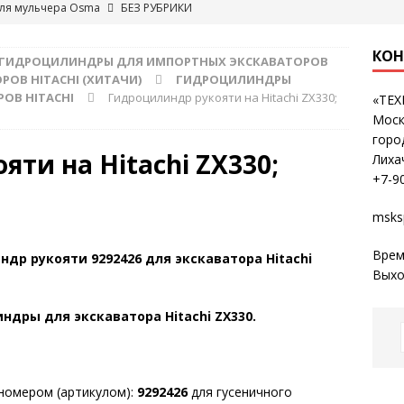
для мульчера Osma
БЕЗ РУБРИКИ
КОН
ГИДРОЦИЛИНДРЫ ДЛЯ ИМПОРТНЫХ ЭКСКАВАТОРОВ
ОВ HITACHI (ХИТАЧИ)
ГИДРОЦИЛИНДРЫ
ОВ HITACHI
Гидроцилиндр рукояти на Hitachi ZX330;
«ТЕ
Моск
горо
ти на Hitachi ZX330;
Лиха
+7-9
msks
Врем
др рукояти 9292426 для экскаватора Hitachi
Выхо
дры для экскаватора Hitachi ZX330.
номером (артикулом):
9292426
для гусеничного