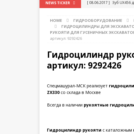
[ 08.06.2017 ]
Зуб UX456 
NEWS TICKER
HOME
ГИДРООБОРУДОВАНИЕ
ГИДРОЦИЛИНДРЫ ДЛЯ ЭКСКАВАТОР
РУКОЯТИ ДЛЯ ГУСЕНИЧНЫХ ЭКСКАВАТОР
артикул: 9292426
Гидроцилиндр рукоя
артикул: 9292426
Спецмашурал-МСК реализует
гидроцилин
ZX330
со склада в Москве
Всегда в наличии
рукоятные гидроцилин
Гидроцилиндр рукояти
с каталожным 