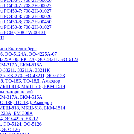
u PC450-7; 708-2H-00026
u PC450-7; 708-2H-00027
u PC450-7; 708-2H-01027
u PC450-8; 708-2H-00026
u PC450-8; 708-2H-00450
u PC450-8; 708-2H-01027
u PC60; 708-1W-00131
НШ
ина Екатеринбург
26, ЭО-5124А, ЭО-4225А-07
4225А-06, ЕК-270, ЭО-43211, ЭО-6123
 БКМ-317А, БКМ-515А
О-33211, 33211А, 33211К
225, ЕК-270, ЭО-43211, ЭО-6123
-28, ТО-18Б, ТО-18Д, Амкодор
ля МБШ-818, МБШ-518, БКМ-1514
ально-поршневой
 БКМ-317А, БКМ-515А
 ТО-18Б, ТО-18Д, Амкодор
ля МБШ-818, МБШ-518, БКМ-1514
Р-223А, БМ-308А
24, ЭО-4225, ЕК-12
А, ЭО-5124, ЭО-5126
, ЭО 5126