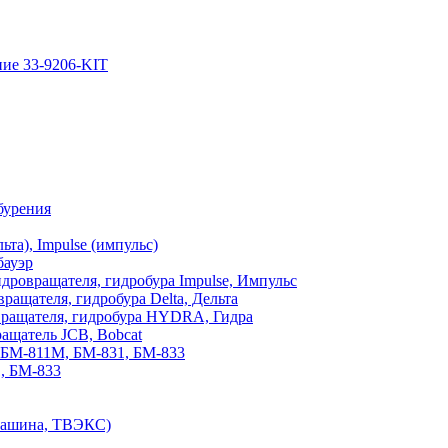
ние 33-9206-KIT
бурения
та), Impulse (импульс)
бауэр
дровращателя, гидробура Impulse, Импульс
ащателя, гидробура Delta, Дельта
вращателя, гидробура HYDRA, Гидра
ащатель JCB, Bobcat
 БМ-811М, БМ-831, БМ-833
, БМ-833
ймашина, ТВЭКС)