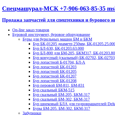
Спецмашурал-МСК +7-906-063-85-35 m
Продажа запчастей для спецтехники и бурового и
On-line заказ товаров
Буровой инструмент, буровое оборудование
Буры для бурильных машин БМ и БКМ
Бур БК-01205 диаметр 250мм, БК-01205.25.00
Бур БЛ-630, БК-01203.63.000
Бур БЛ-800 для БМ-205, БКМ317, БК-01203.80
Бур конусный (скальный) БК-02702, БК-02703
Бур лопастной Б-01704, БЛ-А
Бур лопастной БК-01203
Бур лопастной БК-01205
Бур лопастной БК-01207
Бур лопастной БК-01208
Бур перовой БМ-811, БМ-831
Бур скальный БКМ-515
Бур скальный БМ-205, БКМ-317
Бур скальный БМ-302, БКМ-317
Бур шнековый БЛА для гидровращателей Delta,
Буры БМ-205. БМ-302. БКМ-317
Забурники