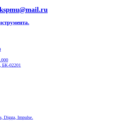
skspmu@mail.ru
нструмента.
0
.000
, БК-02201
 Digga, Impulse.