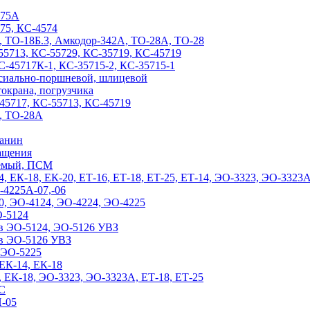
575А
575, КС-4574
3, ТО-18Б.3, Амкодор-342А, ТО-28А, ТО-28
-55713, КС-55729, КС-35719, КС-45719
КС-45717К-1, КС-35715-2, КС-35715-1
ксиально-поршневой, шлицевой
токрана, погрузчика
-45717, КС-55713, КС-45719
А, ТО-28А
чанин
ращения
уемый, ПСМ
14, ЕК-18, ЕК-20, ЕТ-16, ЕТ-18, ЕТ-25, ЕТ-14, ЭО-3323, ЭО-3323
-4225А-07,-06
70, ЭО-4124, ЭО-4224, ЭО-4225
О-5124
ов ЭО-5124, ЭО-5126 УВЗ
ов ЭО-5126 УВЗ
а ЭО-5225
 ЕК-14, ЕК-18
4, ЕК-18, ЭО-3323, ЭО-3323А, ЕТ-18, ЕТ-25
КС
П-05