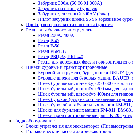
Забурник 300А (66-06.01.300А)
Забурник на штангу буровую
Забурник усиленный 300АУ (ёлка)
Пилот забурник шнека S5 S6 абразивное буре
Прибор контроля вертикальности бурения
Резцы для бурового инструмента
Резец 200А, 400А
Резец Р-45
Резец Р-50
Резец РБМ-35
Резец РБЦ-38, РБЦ-40
Резцы для дорожных фрез и горизонтального 
Шнеки буровые и транспортировочные
Буровой инструмент, буры, шнеки DELTA (дель
Буровые шнеки для буровых машин BAUER, 
Шнек бурильный, шнекобур 250-600 мм для ги
Шнек бурильный, шнекобур 300 мм для гидровр
Шнек бурильный, шнекобур 400мм для гидро
Шнек буровой (бур) на оригинальный гидровр
Шнек буровой для бурильных машин БМ-811,
Шнеки для бурильных машин БМ-811, БМ-831
Шнеки транспортировочные для ПК-20 супер
Гидрооборудование
Блоки управления для экскаваторов (Пневмостро
Гидравлические насосы для экскаваторов